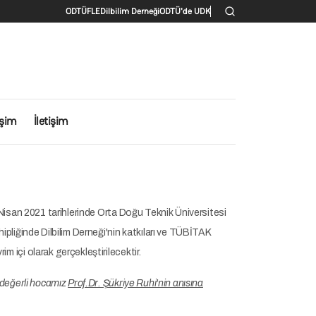
İkincil menü
ODTÜ
FLE
Dilbilim Derneği
ODTÜ'de UDK
işim
İletişim
0 Nisan 2021 tarihlerinde Orta Doğu Teknik Üniversitesi
ipliğinde Dilbilim Derneği'nin katkıları ve TÜBİTAK
 içi olarak gerçekleştirilecektir.
z değerli hocamız
Prof.Dr. Şükriye Ruhi'nin anısına