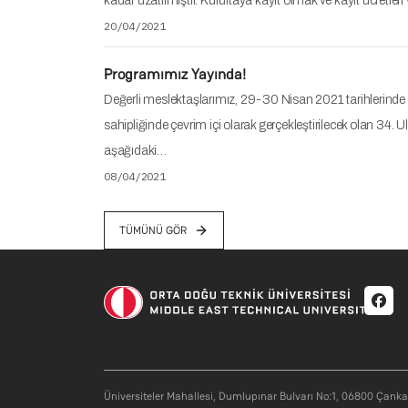
kadar uzatılmıştır. Kurultaya kayıt olmak ve kayıt ücretleri
20/04/2021
Programımız Yayında!
Değerli meslektaşlarımız, 29-30 Nisan 2021 tarihlerinde 
sahipliğinde çevrim içi olarak gerçekleştirilecek olan 34. 
aşağıdaki…
08/04/2021
TÜMÜNÜ GÖR
Soci
Üniversiteler Mahallesi, Dumlupınar Bulvarı No:1, 06800 Çank