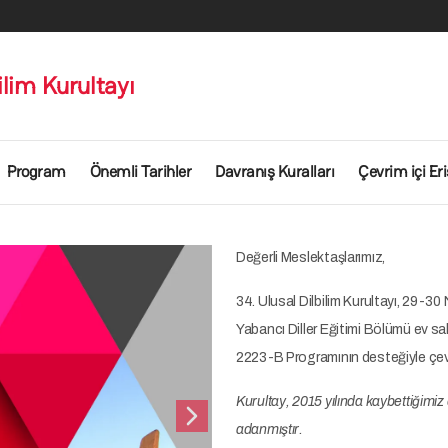
ilim Kurultayı
Program
Önemli Tarihler
Davranış Kuralları
Çevrim içi Er
Değerli Meslektaşlarımız,
34. Ulusal Dilbilim Kurultayı, 29-3
Yabancı Diller Eğitimi Bölümü ev sah
2223-B Programının desteğiyle çevrim
Kurultay, 2015 yılında kaybettiğimi
Sonraki
adanmıştır.