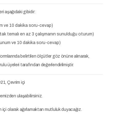
ri aşağıdaki gibidir:
um ve 10 dakika soru-cevap)
rtak temalı en az 3 çalışmanın sunulduğu oturum)
unum ve 10 dakika soru-cevap)
rmlarında belirtilen ölçütler göz önüne alınarak,
lu üyeleri tarafından değerlendirilmiştir.
21, Çevrim içi
itemizden ulaşabilirsiniz.
m içi olarak ağırlamaktan mutluluk duyacağız.