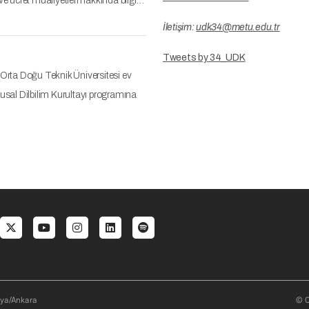
 ve ücret muafiyetleri hakkında bilgi…
İletişim:
udk34@metu.edu.tr
Tweets by 34_UDK
Orta Doğu Teknik Üniversitesi ev
Ulusal Dilbilim Kurultayı programına
al menu
aya/Ankara
© O