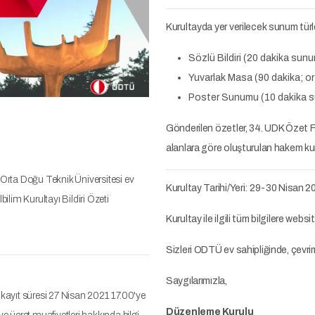
Kurultayda yer verilecek sunum türle
Sözlü Bildiri (20 dakika sun
Yuvarlak Masa (90 dakika; o
Poster Sunumu (10 dakika s
Gönderilen özetler, 34. UDK Özet Fo
alanlara göre oluşturulan hakem kuru
Orta Doğu Teknik Üniversitesi ev
Kurultay Tarihi/Yeri: 29-30 Nisan 20
bilim Kurultayı Bildiri Özeti
Kurultay ile ilgili tüm bilgilere webs
Sizleri ODTÜ ev sahipliğinde, çevri
Saygılarımızla,
n kayıt süresi 27 Nisan 2021 17.00'ye
Düzenleme Kurulu